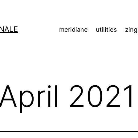
NALE
meridiane
utilities
zing
April 2021