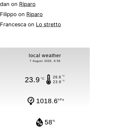
dan
on
Riparo
Filippo
on
Riparo
Francesca
on
Lo stretto
local weather
7 August 2026, 6:56
°C
26.6
23.9
°C
°C
23.9
1018.6
hPa
58
%