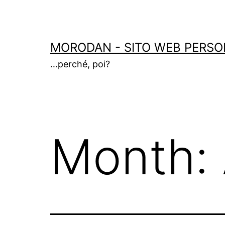
Skip
to
content
MORODAN - SITO WEB PERSO
…perché, poi?
Month: